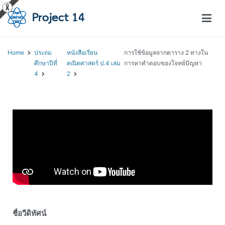
โครงการสอนออนไลน์ – Project 14
สถาบันส่งเสริมการสอนวิทยาศาสตร์และเทคโนโลยี (สสวท.)
Home
ประถม
หนังสือเรียน
การใช้ข้อมูลจากตาราง 2 ทางใน
ศึกษาปีที่
คณิตศาสตร์ ป.4 เล่ม
การหาคำตอบของโจทย์ปัญหา
4
2
ชื่อวีดิทัศน์