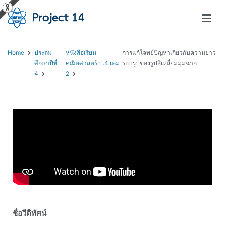
โครงการสอนออนไลน์ – Project 14
สถาบันส่งเสริมการสอนวิทยาศาสตร์และเทคโนโลยี (สสวท.)
Home
ประถม
หนังสือเรียน
การแก้โจทย์ปัญหาเกี่ยวกับความยาว
ศึกษาปีที่
คณิตศาสตร์ ป.4 เล่ม
รอบรูปของรูปสี่เหลี่ยมมุมฉาก
4
2
ชื่อวีดิทัศน์