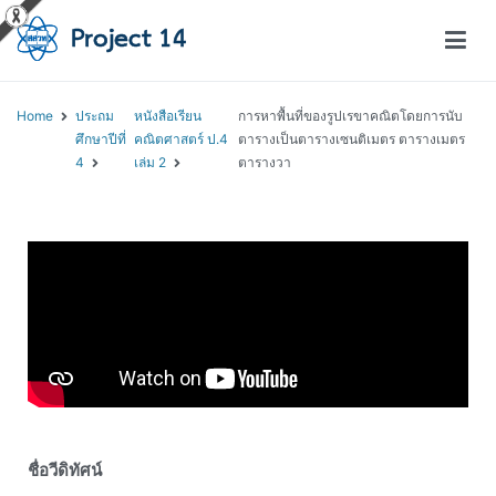
โครงการสอนออนไลน์ – Project 14
สถาบันส่งเสริมการสอนวิทยาศาสตร์และเทคโนโลยี (สสวท.)
Home
ประถม
หนังสือเรียน
การหาพื้นที่ของรูปเรขาคณิตโดยการนับ
ศึกษาปีที่
คณิตศาสตร์ ป.4
ตารางเป็นตารางเซนติเมตร ตารางเมตร
4
เล่ม 2
ตารางวา
ชื่อวีดิทัศน์