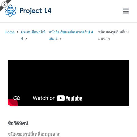
โครงการสอนออนไลน์ – Project 14
สถาบันส่งเสริมการสอนวิทยาศาสตร์และเทคโนโลยี (สสวท.)
Home
ประถมศึกษาปีที่
หนังสือเรียนคณิตศาสตร์ ป.4
ชนิดของรูปสี่เหลี่ยม
4
เล่ม 2
มุมฉาก
ชื่อวีดิทัศน์
ชนิดของรูปสี่เหลี่ยมมุมฉาก