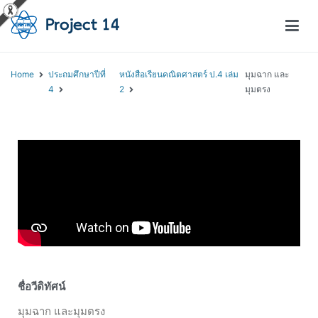
โครงการสอนออนไลน์ – Project 14
สถาบันส่งเสริมการสอนวิทยาศาสตร์และเทคโนโลยี (สสวท.)
Home
ประถมศึกษาปีที่
หนังสือเรียนคณิตศาสตร์ ป.4 เล่ม
มุมฉาก และ
4
2
มุมตรง
ชื่อวีดิทัศน์
มุมฉาก และมุมตรง