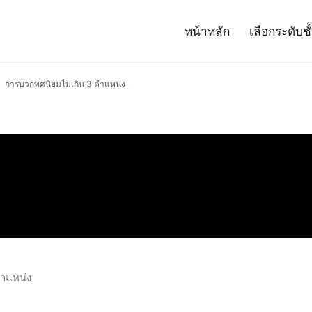
หน้าหลัก
เลือกระดับชั
– Project 14
ศาสตร์และเทคโนโลยี (สสวท.)
การบวกทศนิยมไม่เกิน 3 ตำแหน่ง
ตำแหน่ง