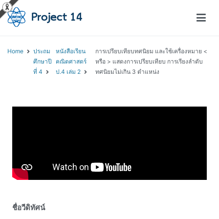
โครงการสอนออนไลน์ – Project 14
สถาบันส่งเสริมการสอนวิทยาศาสตร์และเทคโนโลยี (สสวท.)
Home
ประถม
หนังสือเรียน
การเปรียบเทียบทศนิยม และใช้เครื่องหมาย <
ศึกษาปี
คณิตศาสตร์
หรือ > แสดงการเปรียบเทียบ การเรียงลำดับ
ที่ 4
ป.4 เล่ม 2
ทศนิยมไม่เกิน 3 ตำแหน่ง
ชื่อวีดิทัศน์