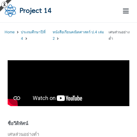
โครงการสอนออนไลน์ – Project 14
สถาบันส่งเสริมการสอนวิทยาศาสตร์และเทคโนโลยี (สสวท.)
Home
ประถมศึกษาปีที่
หนังสือเรียนคณิตศาสตร์ ป.4 เล่ม
เศษส่วนอย่าง
4
2
ต่ำ
ชื่อวีดิทัศน์
เศษส่วนอย่างต่ำ