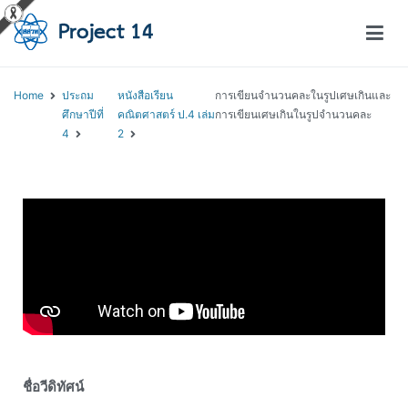
โครงการสอนออนไลน์ – Project 14
สถาบันส่งเสริมการสอนวิทยาศาสตร์และเทคโนโลยี (สสวท.)
Home
ประถม
หนังสือเรียน
การเขียนจำนวนคละในรูปเศษเกินและ
ศึกษาปีที่
คณิตศาสตร์ ป.4 เล่ม
การเขียนเศษเกินในรูปจำนวนคละ
4
2
ชื่อวีดิทัศน์