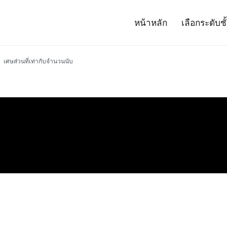
หน้าหลัก
เลือกระดับชั
– Project 14
ศาสตร์และเทคโนโลยี (สสวท.)
เศษส่วนที่เท่ากับจำนวนนับ
บ