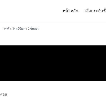
หน้าหลัก
เลือกระดับชั
– Project 14
ศาสตร์และเทคโนโลยี (สสวท.)
การสร้างโจทย์ปัญหา 2 ขั้นตอน
้นตอน