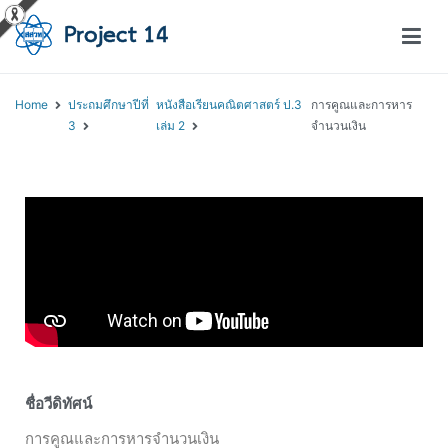
โครงการสอนออนไลน์ – Project 14
สถาบันส่งเสริมการสอนวิทยาศาสตร์และเทคโนโลยี (สสวท.)
Home
ประถมศึกษาปีที่
หนังสือเรียนคณิตศาสตร์ ป.3
การคูณและการหาร
3
เล่ม 2
จำนวนเงิน
ชื่อวีดิทัศน์
การคูณและการหารจำนวนเงิน