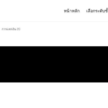
หน้าหลัก
เลือกระดับชั
– Project 14
ศาสตร์และเทคโนโลยี (สสวท.)
การแลกเงิน (1)