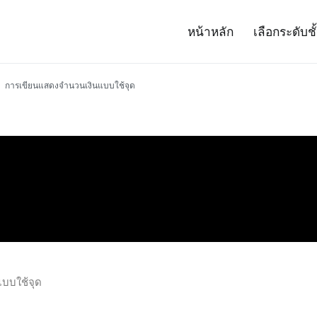
หน้าหลัก
เลือกระดับชั
– Project 14
ศาสตร์และเทคโนโลยี (สสวท.)
การเขียนแสดงจำนวนเงินแบบใช้จุด
บบใช้จุด