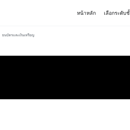
หน้าหลัก
เลือกระดับชั
– Project 14
ศาสตร์และเทคโนโลยี (สสวท.)
ธนบัตรและเงินเหรียญ