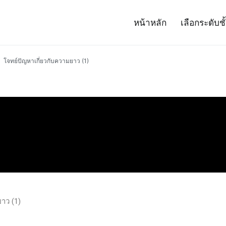
หน้าหลัก
เลือกระดับชั
– Project 14
ศาสตร์และเทคโนโลยี (สสวท.)
โจทย์ปัญหาเกี่ยวกับความยาว (1)
าว (1)