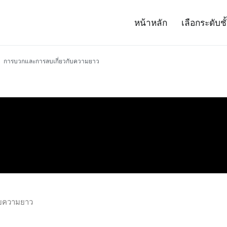
หน้าหลัก
เลือกระดับชั
– Project 14
ศาสตร์และเทคโนโลยี (สสวท.)
การบวกและการลบเกี่ยวกับความยาว
ับความยาว