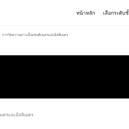
หน้าหลัก
เลือกระดับชั
– Project 14
ศาสตร์และเทคโนโลยี (สสวท.)
การวัดความยาวเป็นเซนติเมตรและมิลลิเมตร
เมตรและมิลลิเมตร