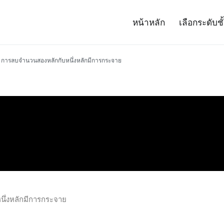
หน้าหลัก
เลือกระดับชั
– Project 14
ศาสตร์และเทคโนโลยี (สสวท.)
การลบจำนวนสองหลักกับหนึ่งหลักมีการกระจาย
ึ่งหลักมีการกระจาย