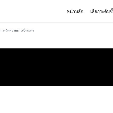
หน้าหลัก
เลือกระดับชั
– Project 14
ศาสตร์และเทคโนโลยี (สสวท.)
การวัดความยาวเป็นเมตร