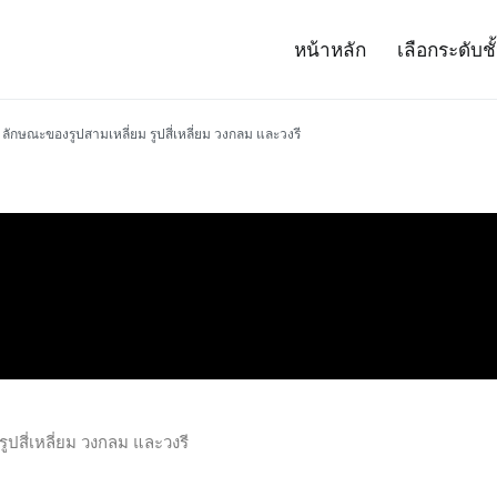
หน้าหลัก
เลือกระดับชั
– Project 14
ศาสตร์และเทคโนโลยี (สสวท.)
ลักษณะของรูปสามเหลี่ยม รูปสี่เหลี่ยม วงกลม และวงรี
ูปสี่เหลี่ยม วงกลม และวงรี