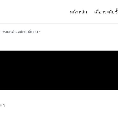
หน้าหลัก
เลือกระดับชั
– Project 14
ศาสตร์และเทคโนโลยี (สสวท.)
การบอกตำแหน่งของสิ่งต่าง ๆ
ง ๆ