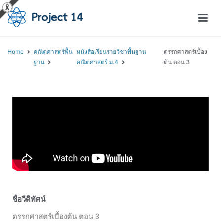
โครงการสอนออนไลน์ – Project 14
สถาบันส่งเสริมการสอนวิทยาศาสตร์และเทคโนโลยี (สสวท.)
Home
คณิตศาสตร์พื้น
หนังสือเรียนรายวิชาพื้นฐาน
ตรรกศาสตร์เบื้อง
ฐาน
คณิตศาสตร์ ม.4
ต้น ตอน 3
ชื่อวีดิทัศน์
ตรรกศาสตร์เบื้องต้น ตอน 3